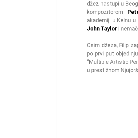
džez nastupi u Beog
kompozitorom 
Pet
John Taylor 
i nemačk
Osim džeza, Filip za
po prvi put objedin
“Multiple Artistic Pe
u prestižnom Njujor