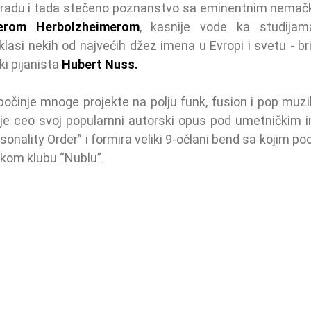
radu i tada stečeno poznanstvo sa eminentnim nemački
erom Herbolzheimerom
, kasnije vode ka studijam
i pijanista 
Hubert Nuss.
počinje mnoge projekte na polju funk, fusion i pop muzi
juje ceo svoj popularnni autorski opus pod umetničkim
rsonality Order” i formira veliki 9-očlani bend sa kojim po
škom klubu “Nublu”.