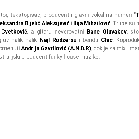
utor, tekstopisac, producent i glavni vokal na numeri "
T
eksandra Bijelić Aleksijević
 i 
Ilija Mihailović
. Trube su n
 Cvetković
, a gitaru neverovatni 
Bane Gluvakov
, st
ruv nalik nalik 
Najl Rodžersu
 i bendu 
Chic
. Koproduk
pomenuti 
Andrija Gavrilović (A.N.D.R)
, dok je za mix i m
ustralijski producent funky house muzike. 