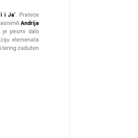
i i Ja
". Prateće 
asnimili 
Andrija 
o je pesmi dalo 
ciju elemenata 
astering zadužen 