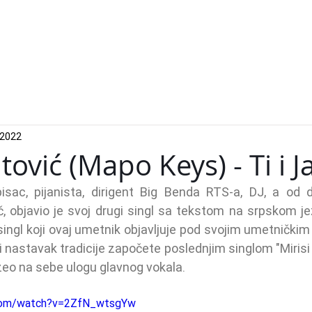
Izvođači
Događa
 2022
atović (Mapo Keys) - Ti i J
isac, pijanista, dirigent Big Benda RTS-a, DJ, a od 
, objavio je svoj drugi singl sa tekstom na srpskom je
 singl koji ovaj umetnik objavljuje pod svojim umetnički
i nastavak tradicije započete poslednjim singlom "Mirisi 
uzeo na sebe ulogu glavnog vokala.
.com/watch?v=2ZfN_wtsgYw