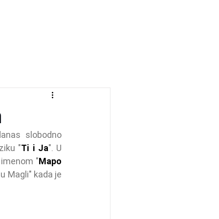
ji
Kontakt
a
danas slobodno 
ziku "
Ti i Ja
". U 
m imenom "
Mapo 
u Magli" kada je 