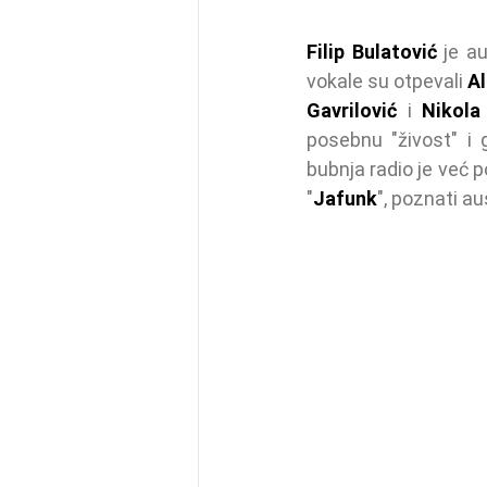
Filip Bulatović
 je a
vokale su otpevali 
Al
Gavrilović
 i 
Nikola
posebnu "živost" i g
bubnja radio je već 
"
Jafunk
", poznati a