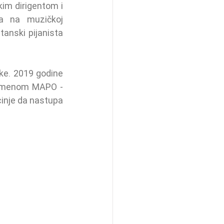
m dirigentom i 
a na muzičkoj 
akademiji u Kelnu u klasi nekih od najvećih džez imena u Evropi i svetu - britanski pijanista 
ke. 2019 godine 
 imenom MAPO - 
cinje da nastupa 