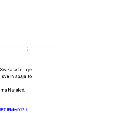
ji
Kontakt
Svaka od njih je 
 sve ih spaja to 
sama Nataleé.
NBTJEkihvD12J