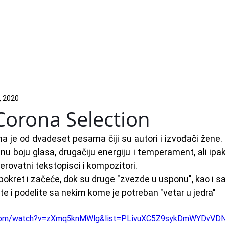
Izvođači
Događa
, 2020
Corona Selection
na je od dvadeset pesama čiji su autori i izvođači žene. 
u boju glasa, drugačiju energiju i temperament, ali ipak
erovatni tekstopisci i kompozitori.
, pokret i začeće, dok su druge "zvezde u usponu", kao i 
te i podelite sa nekim kome je potreban "vetar u jedra"
.com/watch?v=zXmq5knMWlg&list=PLivuXC5Z9sykDmWYDvVD