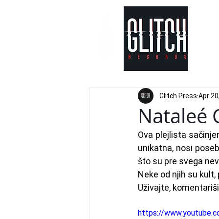
Glitch Press
Apr 20
Nataleé 
Ova plejlista sačinje
unikatna, nosi posebn
što su pre svega nev
Neke od njih su kult
Uživajte, komentariši
https://www.youtube