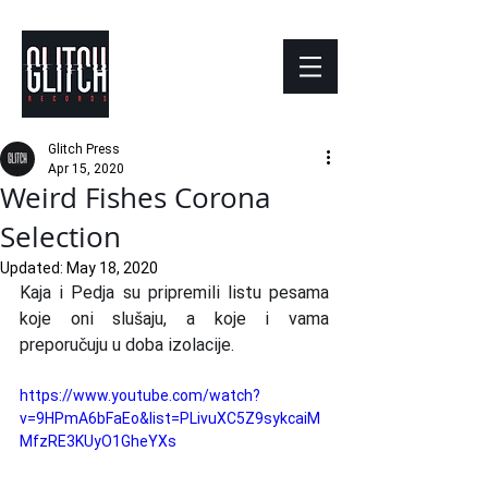
Glitch Press
Apr 15, 2020
Weird Fishes Corona
Selection
Updated:
May 18, 2020
Kaja i Pedja su pripremili listu pesama 
koje oni slušaju, a koje i vama 
preporučuju u doba izolacije.
https://www.youtube.com/watch?
v=9HPmA6bFaEo&list=PLivuXC5Z9sykcaiM
MfzRE3KUyO1GheYXs