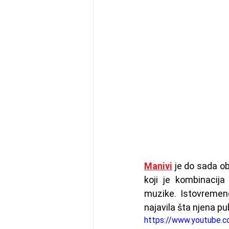
Manivi
 je do sada ob
koji je kombinacija
muzike. Istovremeno
najavila šta njena pu
https://www.youtube