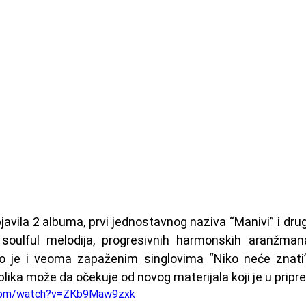
javila 2 albuma, prvi jednostavnog naziva “Manivi” i drug
 soulful melodija, progresivnih harmonskih aranžmana
 je i veoma zapaženim singlovima “Niko neće znati” 
blika može da očekuje od novog materijala koji je u pripr
.com/watch?v=ZKb9Maw9zxk