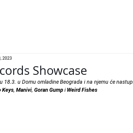
Izvođači
Događa
, 2023
ecords Showcase
tu 18.3. u Domu omladine Beograda i na njemu će nastupit
 Keys
, 
Manivi
, 
Goran Gump
 i 
Weird Fishes