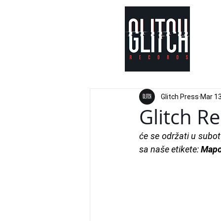
Glitch Press
Mar 13
Glitch R
će se održati u subo
sa naše etikete: 
Mapo