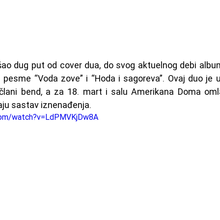
šao dug put od cover dua, do svog aktuelnog debi album
le pesme “Voda zove” i “Hoda i sagoreva”. Ovaj duo je
člani bend, a za 18. mart i salu Amerikana Doma oml
aju sastav iznenađenja.
.com/watch?v=LdPMVKjDw8A