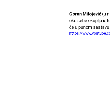
Goran Milojević
 (u 
oko sebe okuplja isto
će u punom sastavu 
https://www.youtube