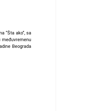
a “Šta ako”, sa 
 u međuvremenu 
adine Beograda 