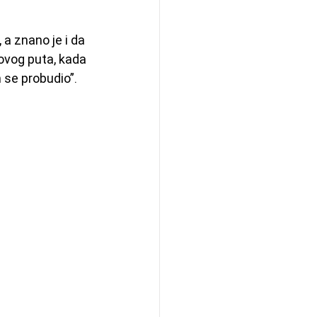
 a znano je i da 
 ovog puta, kada 
se probudio”.