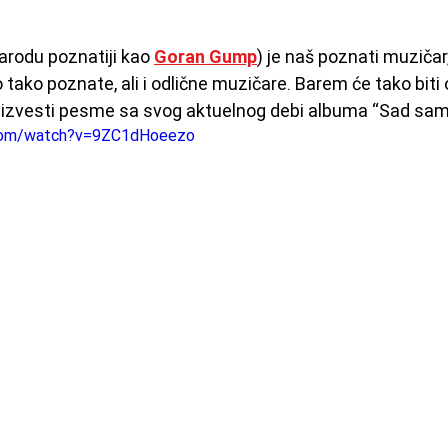
narodu poznatiji kao 
Goran Gump
) je naš poznati muzičar,
 tako poznate, ali i odlične muzičare. Barem će tako biti
izvesti pesme sa svog aktuelnog debi albuma “Sad sam 
.com/watch?v=9ZC1dHoeezo