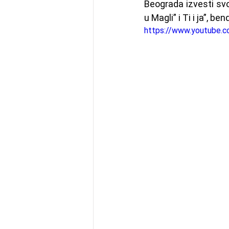
Beograda izvesti sv
u Magli” i Ti i ja”, b
https://www.youtube