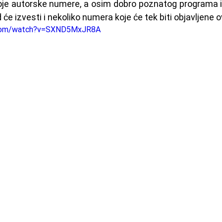
oje autorske numere, a osim dobro poznatog programa i 
end će izvesti i nekoliko numera koje će tek biti objavljene 
.com/watch?v=SXND5MxJR8A