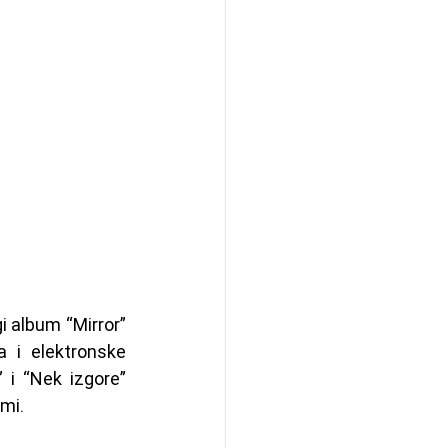
i album “Mirror” 
 i elektronske 
i “Nek izgore” 
emi.