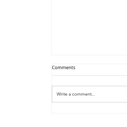
Comments
Write a comment...
Novi video singl benda
Oxajo: „Ajde samo budi
čovek, ajde samo budi svoj“